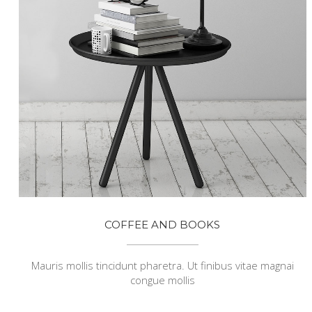
COFFEE AND BOOKS
Mauris mollis tincidunt pharetra. Ut finibus vitae magnai
congue mollis