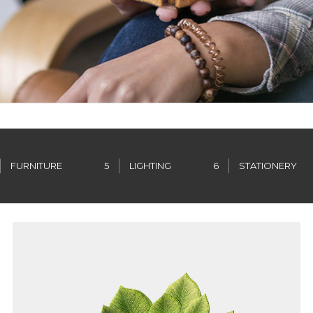
FURNITURE
5
LIGHTING
6
STATIONERY