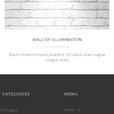
WALL OF ILLUMINATION
Mauris mollis tincidunt pharetra. Ut finibus vitae magnai
congue mollis
 CATEGORIES
MENU
Home
 Packaging