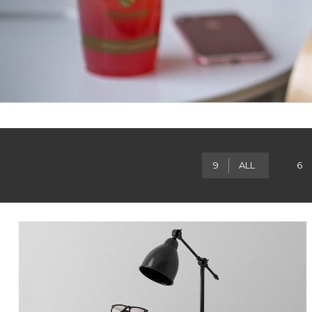
9
ALL
6