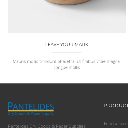
LEAVE YOUR MARK
Mauris mollis tincidunt pharetra. Ut finibus vitae magnai
congue mollis
PRODUCT
Foodservice
Pantelides Dry Goods & Paper Supplies