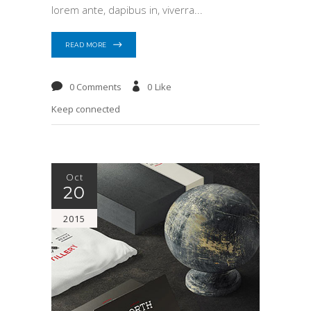
lorem ante, dapibus in, viverra
READ MORE
0 Comments
0
Like
Keep connected
Oct
20
2015