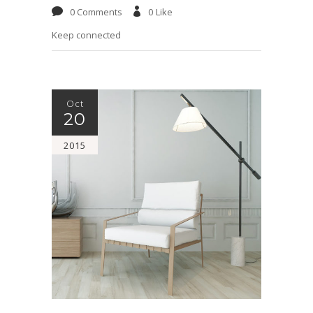
0 Comments
0
Like
Keep connected
Oct
20
2015