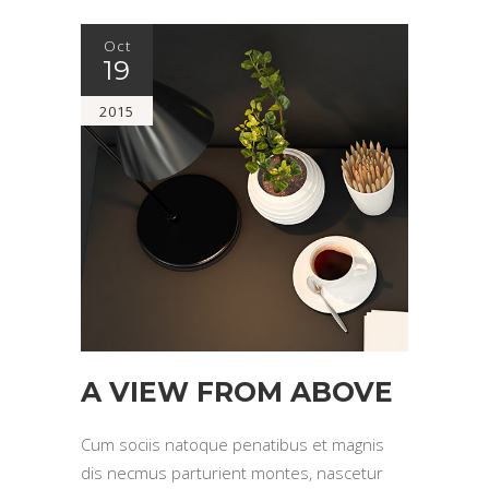
Oct
19
2015
A VIEW FROM ABOVE
Cum sociis natoque penatibus et magnis
dis necmus parturient montes, nascetur