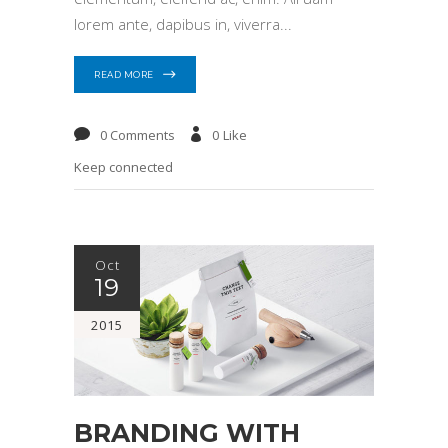
lorem ante, dapibus in, viverra
READ MORE
0 Comments
0
Like
Keep connected
Oct
19
2015
BRANDING WITH