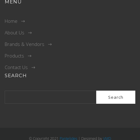
MENU
Home
About Us
Brands & Vendors
Products
Contact Us
SEARCH
Search
for:
© Copyright 2021
Pantelides
| Designed by
VMD